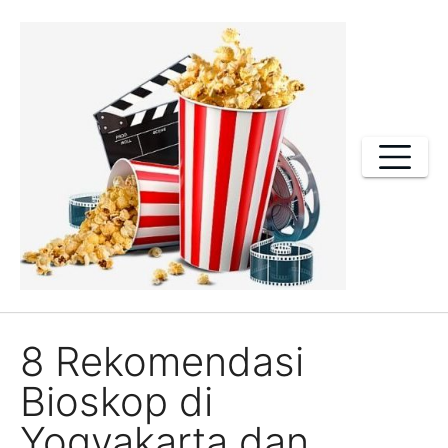
Skip
to
content
8 Rekomendasi
Bioskop di
Yogyakarta dan