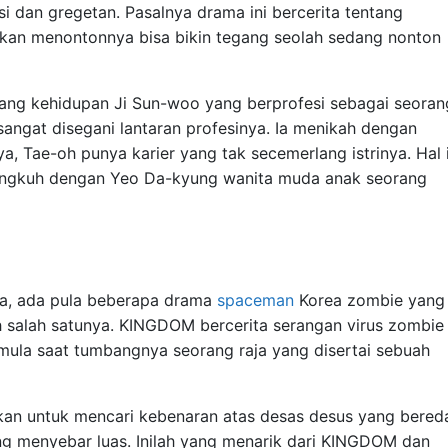
si dan gregetan. Pasalnya drama ini bercerita tentang
ahkan menontonnya bisa bikin tegang seolah sedang nonton
tang kehidupan Ji Sun-woo yang berprofesi sebagai seoran
 sangat disegani lantaran profesinya. Ia menikah dengan
, Tae-oh punya karier yang tak secemerlang istrinya. Hal i
ingkuh dengan Yeo Da-kyung wanita muda anak seorang
sa, ada pula beberapa drama
spaceman
Korea zombie yang
h salah satunya. KINGDOM bercerita serangan virus zombie 
rmula saat tumbangnya seorang raja yang disertai sebuah
an untuk mencari kebenaran atas desas desus yang bereda
ng menyebar luas. Inilah yang menarik dari KINGDOM dan