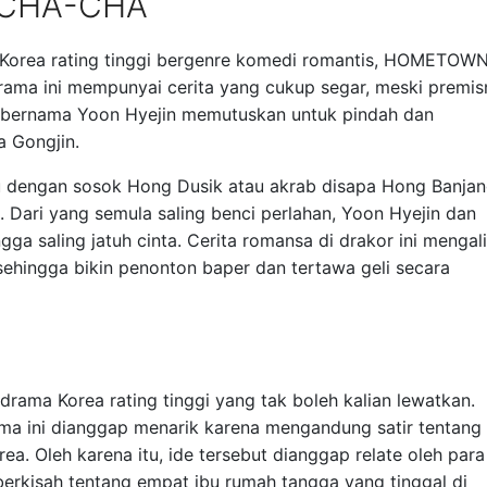
-CHA-CHA
 Korea rating tinggi bergenre komedi romantis, HOMETOW
ama ini mempunyai cerita yang cukup segar, meski premis
n bernama Yoon Hyejin memutuskan untuk pindah dan
 Gongjin.
mu dengan sosok Hong Dusik atau akrab disapa Hong Banjan
u. Dari yang semula saling benci perlahan, Yoon Hyejin dan
ga saling jatuh cinta. Cerita romansa di drakor ini mengali
sehingga bikin penonton baper dan tertawa geli secara
rama Korea rating tinggi yang tak boleh kalian lewatkan.
ama ini dianggap menarik karena mengandung satir tentang
rea. Oleh karena itu, ide tersebut dianggap relate oleh para
berkisah tentang empat ibu rumah tangga yang tinggal di