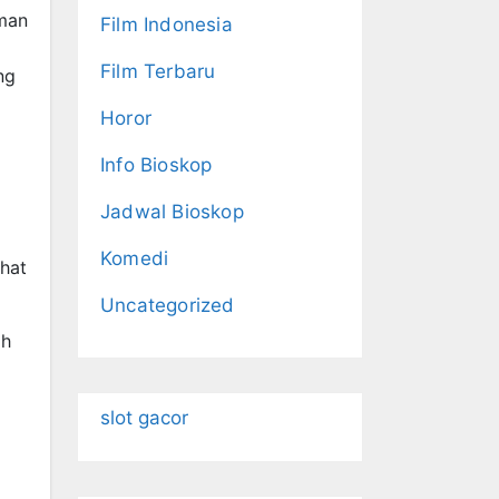
man
Film Indonesia
Film Terbaru
ng
Horor
Info Bioskop
Jadwal Bioskop
Komedi
hat
Uncategorized
ah
g
slot gacor