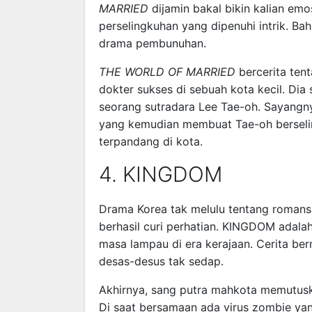
MARRIED
dijamin bakal bikin kalian emo
perselingkuhan yang dipenuhi intrik. B
drama pembunuhan.
THE WORLD OF MARRIED
bercerita ten
dokter sukses di sebuah kota kecil. Dia
seorang sutradara Lee Tae-oh. Sayangnya
yang kemudian membuat Tae-oh bersel
terpandang di kota.
4. KINGDOM
Drama Korea tak melulu tentang roman
berhasil curi perhatian. KINGDOM adala
masa lampau di era kerajaan. Cerita be
desas-desus tak sedap.
Akhirnya, sang putra mahkota memutusk
Di saat bersamaan ada virus zombie ya