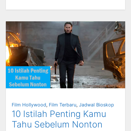
Film Hollywood
,
Film Terbaru
,
Jadwal Bioskop
10 Istilah Penting Kamu
Tahu Sebelum Nonton