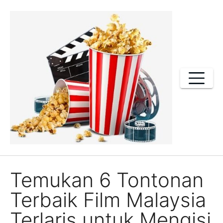
Skip
to
content
Temukan 6 Tontonan
Terbaik Film Malaysia
Terlaris untuk Mengisi