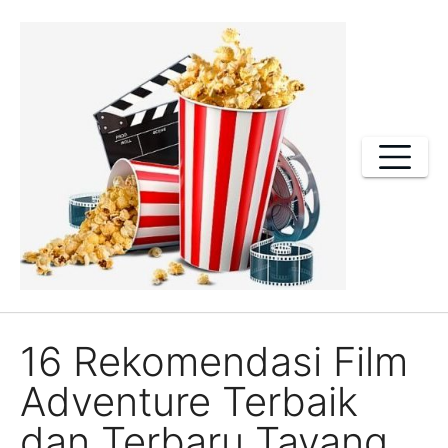
Skip
to
content
16 Rekomendasi Film
Adventure Terbaik
dan Terbaru Tayang